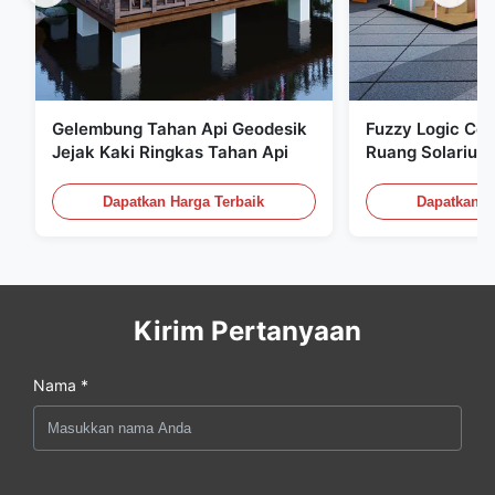
Gelembung Tahan Api Geodesik
Fuzzy Logic Co
Jejak Kaki Ringkas Tahan Api
Ruang Solarium
Tenda Gelembun
Laut
Dapatkan Harga Terbaik
Dapatkan H
Kirim Pertanyaan
Nama *