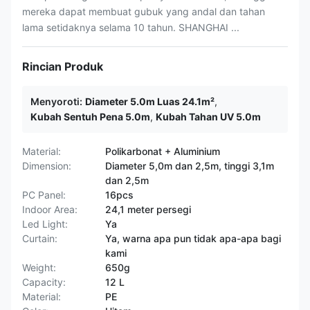
mereka dapat membuat gubuk yang andal dan tahan
lama setidaknya selama 10 tahun. SHANGHAI ...
Rincian Produk
Menyoroti:
Diameter 5.0m Luas 24.1m²
,
Kubah Sentuh Pena 5.0m
,
Kubah Tahan UV 5.0m
Material:
Polikarbonat + Aluminium
Dimension:
Diameter 5,0m dan 2,5m, tinggi 3,1m
dan 2,5m
PC Panel:
16pcs
Indoor Area:
24,1 meter persegi
Led Light:
Ya
Curtain:
Ya, warna apa pun tidak apa-apa bagi
kami
Weight:
650g
Capacity:
12 L
Material:
PE