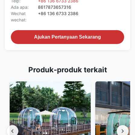
Telp:
+86 136 6733 2386
Ada apa:
8617873657316
Wechat
+86 136 6733 2386
wechat:
Ajukan Pertanyaan Sekarang
Produk-produk terkait