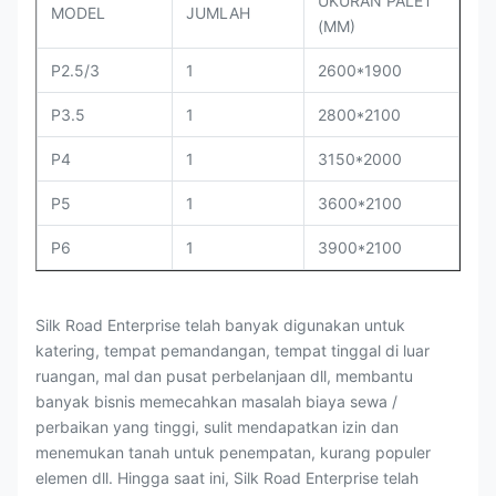
UKURAN PALET
MODEL
JUMLAH
(MM)
P2.5/3
1
2600*1900
P3.5
1
2800*2100
P4
1
3150*2000
P5
1
3600*2100
P6
1
3900*2100
Silk Road Enterprise telah banyak digunakan untuk
katering, tempat pemandangan, tempat tinggal di luar
ruangan, mal dan pusat perbelanjaan dll, membantu
banyak bisnis memecahkan masalah biaya sewa /
perbaikan yang tinggi, sulit mendapatkan izin dan
menemukan tanah untuk penempatan, kurang populer
elemen dll. Hingga saat ini, Silk Road Enterprise telah